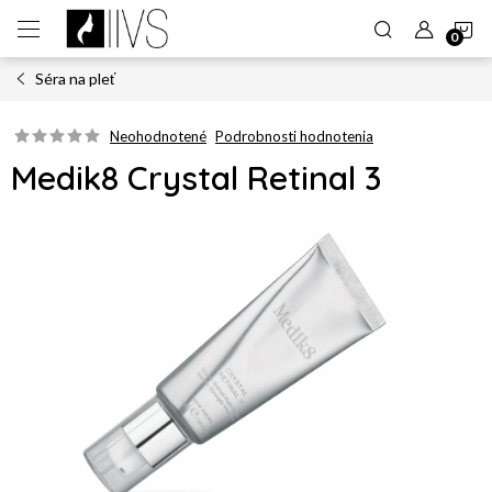
Prejsť
N
na
obsah
Séra na pleť
K
Neohodnotené
Podrobnosti hodnotenia
Medik8 Crystal Retinal 3