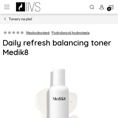
Prejsť
N
na
obsah
Tonery na pleť
K
Neohodnotené
Podrobnosti hodnotenia
Daily refresh balancing toner
Medik8