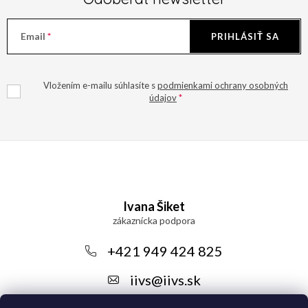
Email
PRIHLÁSIŤ SA
Vložením e-mailu súhlasíte s
podmienkami ochrany osobných
údajov
Z
á
Ivana Šiket
p
ä
+421 949 424 825
t
iivs
@
iivs.sk
i