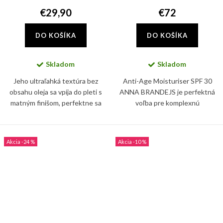
€29,90
€72
DO KOŠÍKA
DO KOŠÍKA
Skladom
Skladom
Jeho ultraľahká textúra bez
Anti-Age Moisturiser SPF 30
obsahu oleja sa vpíja do pleti s
ANNA BRANDEJS je perfektná
matným finišom, perfektne sa
voľba pre komplexnú
hodí pod make-up. Ideálny na
starostlivosť o pleť. V zložení
každodenné používanie a všetky
nájdete i ceramidy a skvalán,
odtiene pokožky.
ktoré posilňujú prirodzenú
-24 %
-10 %
bariéru...