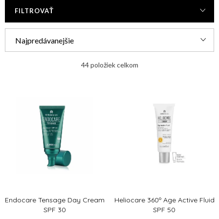
FILTROVAŤ
R
Najpredávanejšie
a
Najlacnejšie
d
44
položiek celkom
e
Najdrahšie
V
n
ý
Abecedne
i
p
e
i
p
s
r
p
o
r
d
Endocare Tensage Day Cream
Heliocare 360º Age Active Fluid
o
u
SPF 30
SPF 50