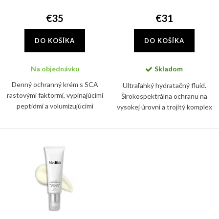
d
k
u
€35
€31
t
k
o
DO KOŠÍKA
DO KOŠÍKA
t
v
o
Na objednávku
Skladom
v
Denný ochranný krém s SCA
Ultraľahký hydratačný fluid.
rastovými faktormi, vypínajúcimi
Širokospektrálna ochranu na
peptidmi a volumizujúcimi
vysokej úrovni a trojitý komplex
aktívnymi látkami, ktoré
proti starnutiu. Pomáha
podporujú tvorbu kolagénu a
predchádzať viditeľným známkam
zvyšujú dermálnu hustotu
starnutia.