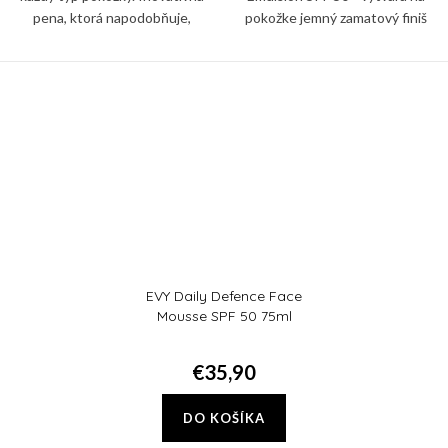
pena, ktorá napodobňuje,
pokožke jemný zamatový finiš
podporuje a posilňuje prirodzenú
ktorý chráni pleť pred UVA, UVB,
ochrannú bariéru pokožky.
viditeľným, IR-A žiarením a
modrým svetlom.
EVY Daily Defence Face
Mousse SPF 50 75ml
€35,90
DO KOŠÍKA