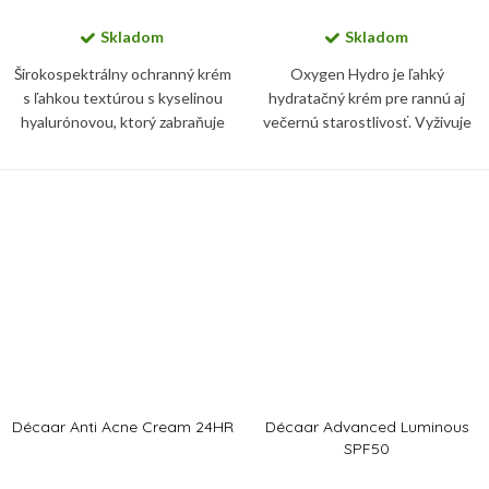
Skladom
Skladom
Širokospektrálny ochranný krém
Oxygen Hydro je ľahký
s ľahkou textúrou s kyselinou
hydratačný krém pre rannú aj
hyalurónovou, ktorý zabraňuje
večernú starostlivosť. Vyživuje
fotostarnutiu, poškodeniu
pleť a zanecháva ju jemnú,
bunkových membrán a chráni
vyhladenú a hĺbkovo
pokožku pred modrým svetlom.
hydratovanú.
Décaar Anti Acne Cream 24HR
Décaar Advanced Luminous
SPF50