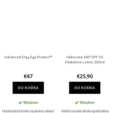
žiarením, viditeľným a
bariérovú funkciu...
infračerveným...
Advanced Day Eye Protect™
Heliocare 360° SPF 50
Pediatrics Lotion 200ml
€47
€25,90
DO KOŠÍKA
DO KOŠÍKA
Skladom
Skladom
Hydratačný krém na jemnú oblasť
Veľmi vysoká širokospektrálna