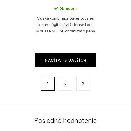
Skladom
Vďaka kombinácii patentovanej
technológii Daily Defense Face
Mousse SPF 50 chráni táto pena
pokožku pred UV žiarením, HEV
modrým svetlom a zvyšuje
ochrannú bariéru pokožky....
O
NAČÍTAŤ 5 ĎALŠÍCH
v
l
á
S
1
2
d
t
a
r
c
á
i
n
e
k
Posledné hodnotenie
p
o