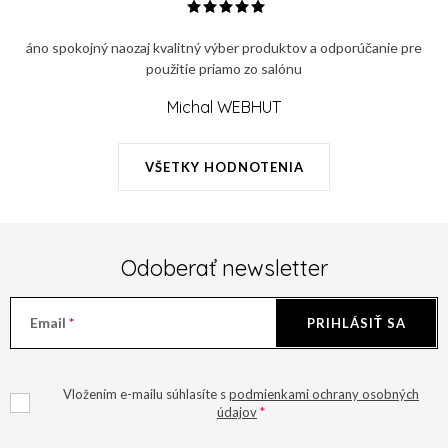
r
v
v
a
áno spokojný naozaj kvalitný výber produktov a odporúčanie pre
k
n
použitie priamo zo salónu
y
i
v
Michal WEBHUT
e
ý
p
VŠETKY HODNOTENIA
i
s
u
Odoberať newsletter
Email
PRIHLÁSIŤ SA
Vložením e-mailu súhlasíte s
podmienkami ochrany osobných
údajov