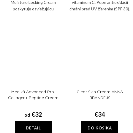
Moisture Locking Cream
vitamínom C. Popri antioxidácii
poskytuje osviežujúcu
chráni pred UV žiarením (SPF 30).
hydratáciu, zatiaľ čo upokojujúce
Redukuje vrásky, nadmernú
zložky pomáhajú znižovať
pigmentáciu. Spevní a rozžiari pleť
podráždenie a podporujú zdravú
pokožku.
Medik8 Advanced Pro-
Clear Skin Cream ANNA
Collagen+ Peptide Cream
BRANDEJS
€32
€34
od
DETAIL
DO KOŠÍKA