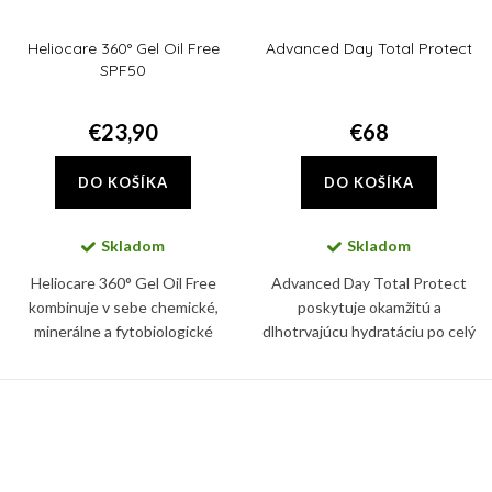
Heliocare 360° Gel Oil Free
Advanced Day Total Protect
SPF50
€23,90
€68
DO KOŠÍKA
DO KOŠÍKA
Skladom
Skladom
Heliocare 360° Gel Oil Free
Advanced Day Total Protect
kombinuje v sebe chemické,
poskytuje okamžitú a
minerálne a fytobiologické
dlhotrvajúcu hydratáciu po celý
ochranné filtre. Chráni tak pleť
deň, silná širokospektrálny UVA a
pred UVA a UVB žiarením i pred
UVB ochrana pomáha
IR-A žiarením a tzv. viditeľným...
predchádzať starnutiu pleti a
vzniku jej...