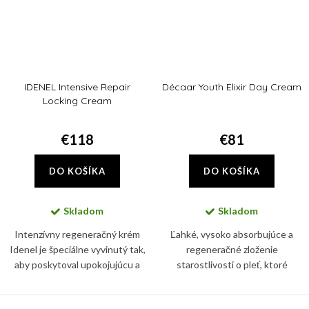
IDENEL Intensive Repair
Décaar Youth Elixir Day Cream
Locking Cream
€118
€81
DO KOŠÍKA
DO KOŠÍKA
Skladom
Skladom
Intenzívny regeneračný krém
Ľahké, vysoko absorbujúce a
Idenel je špeciálne vyvinutý tak,
regeneračné zloženie
aby poskytoval upokojujúcu a
starostlivosti o pleť, ktoré
regeneračnú starostlivosť o
využíva epigenetickú filozofiu na
pokožku, ktorá prešla
okamžité zvýšenie starnutia pleti.