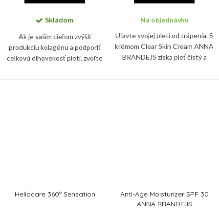
Skladom
Na objednávku
Uľavte svojej pleti od trápenia. S
Ak je vaším cieľom zvýšiť
krémom Clear Skin Cream ANNA
produkciu kolagénu a podporiť
BRANDEJS získa pleť čistý a
celkovú dlhovekosť pleti, zvoľte
zjednotený vzhľad. Špeciálne
si krém Advanced Pro-Collagen+
zloženie krému reguluje
Peptide. Je odborne vyvinutý tak,
produkciu kožného mazu a...
aby sa zamerali na...
Heliocare 360º Sensation
Anti-Age Moisturizer SPF 30
ANNA BRANDEJS