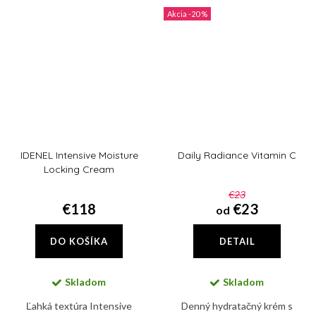
znižuje pocit pálenia a
pokožke, redukuje...
-20 %
precitlivenosti pokožky
IDENEL Intensive Moisture
Daily Radiance Vitamin C
Locking Cream
€23
€118
€23
od
DO KOŠÍKA
DETAIL
Skladom
Skladom
Ľahká textúra Intensive
Denný hydratačný krém s