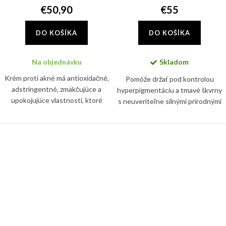
€50,90
€55
DO KOŠÍKA
DO KOŠÍKA
Na objednávku
Skladom
Krém proti akné má antioxidačné,
Pomôže držať pod kontrolou
adstringentné, zmäkčujúce a
hyperpigmentáciu a tmavé škvrny
upokojujúce vlastnosti, ktoré
s neuveriteľne silnými prírodnými
pôsobia synergicky pri liečbe
látkami. Znižuje viditeľnosť
akné. Krém tiež zmierňuje pálenie
nedostatkov, ktoré spôsobujú
a svrbenie spojené s...
matnú pokožku, pričom...