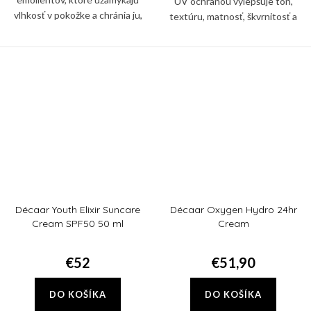
UV ochranou vylepšuje tón,
vlhkosť v pokožke a chránia ju,
textúru, matnosť, škvrnitosť a
keď teploty klesnú, a
hnedé škvrny. Nie je mastný a
zanechávajú ju jemnú a zdravou.
nekomedogénny a obsahuje SPF
30, ktoré pomáha chrániť...
Décaar Youth Elixir Suncare
Décaar Oxygen Hydro 24hr
Cream SPF50 50 ml
Cream
€52
€51,90
DO KOŠÍKA
DO KOŠÍKA