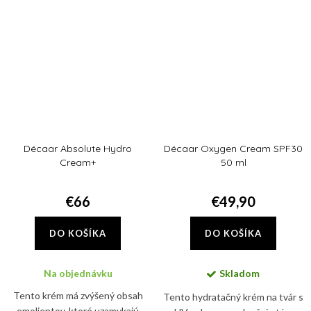
procedúrami spikulami. Tento...
Décaar Absolute Hydro
Décaar Oxygen Cream SPF30
Cream+
50 ml
€66
€49,90
DO KOŠÍKA
DO KOŠÍKA
Na objednávku
Skladom
Tento krém má zvýšený obsah
Tento hydratačný krém na tvár s
emolientov, ktoré uzamykajú