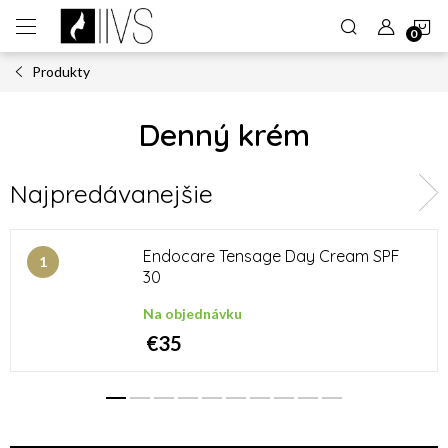
Prejsť
N
na
obsah
Produkty
K
Denný krém
Najpredávanejšie
Endocare Tensage Day Cream SPF
30
Na objednávku
€35