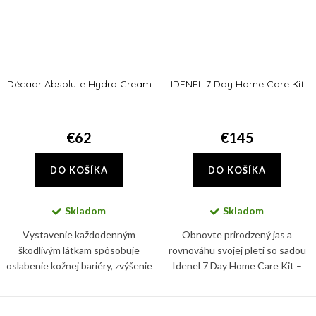
Décaar Absolute Hydro Cream
IDENEL 7 Day Home Care Kit
€62
€145
DO KOŠÍKA
DO KOŠÍKA
Skladom
Skladom
Vystavenie každodenným
Obnovte prirodzený jas a
škodlivým látkam spôsobuje
rovnováhu svojej pleti so sadou
oslabenie kožnej bariéry, zvýšenie
Idenel 7 Day Home Care Kit –
každodennej straty vody, lipidov,
kompletným, vedecky
vitamínov a kyseliny
podloženým systémom
hyalurónovej. Absolute Hydro
starostlivosti o pleť, ktorý je