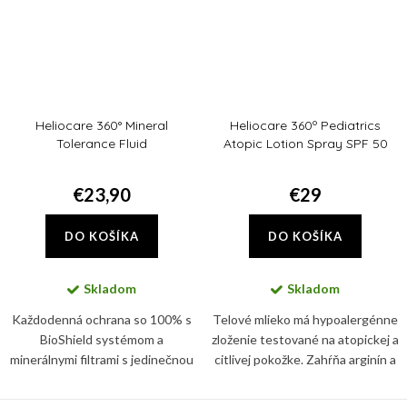
Heliocare 360° Mineral
Heliocare 360º Pediatrics
Tolerance Fluid
Atopic Lotion Spray SPF 50
€23,90
€29
DO KOŠÍKA
DO KOŠÍKA
Skladom
Skladom
Každodenná ochrana so 100% s
Telové mlieko má hypoalergénne
BioShield systémom a
zloženie testované na atopickej a
minerálnymi filtrami s jedinečnou
citlivej pokožke. Zahŕňa arginín a
fluidnou a transparentnou
glycerín, ktoré pomáhajú
textúrou. Chránia pred UVB/UVA
hydratovať a udržiavať zdravú