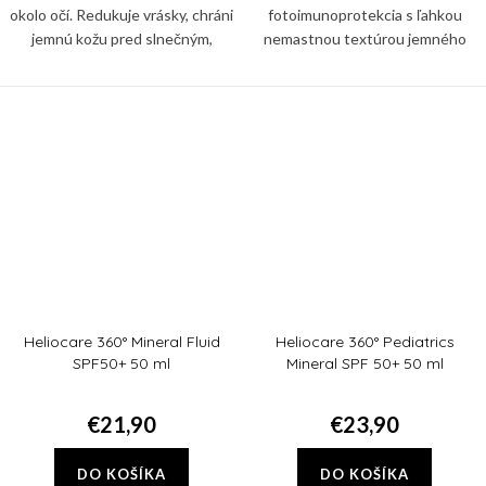
okolo očí. Redukuje vrásky, chráni
fotoimunoprotekcia s ľahkou
jemnú kožu pred slnečným,
nemastnou textúrou jemného
infračerveným a modrým
mlieka na telo pre citlivú detskú
žiarením, aj pred znečistením a
pokožku.
glykáciou. Zbaví vás tiež...
Heliocare 360° Mineral Fluid
Heliocare 360° Pediatrics
SPF50+ 50 ml
Mineral SPF 50+ 50 ml
€21,90
€23,90
DO KOŠÍKA
DO KOŠÍKA