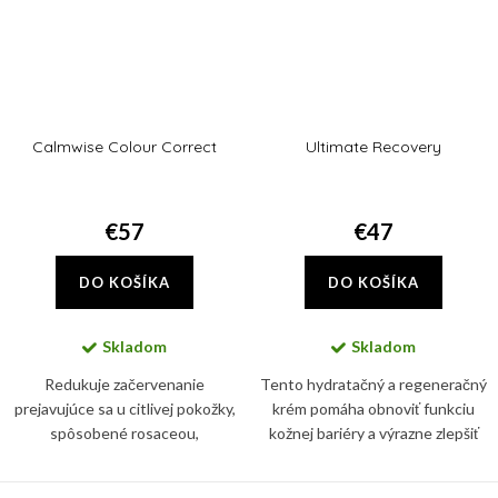
Calmwise Colour Correct
Ultimate Recovery
€57
€47
DO KOŠÍKA
DO KOŠÍKA
Skladom
Skladom
Redukuje začervenanie
Tento hydratačný a regeneračný
prejavujúce sa u citlivej pokožky,
krém pomáha obnoviť funkciu
spôsobené rosaceou,
kožnej bariéry a výrazne zlepšiť
hormonálnymi zmenami,
vzhľad kože. Obsiahnutý alantoín
poškodením kapilár. Súčasne
podporuje syntézu kolagénu v