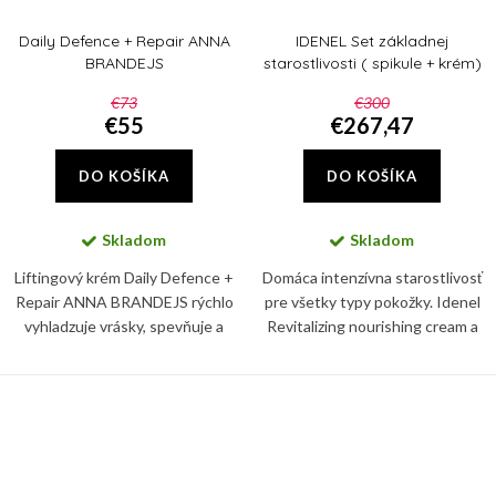
Daily Defence + Repair ANNA
IDENEL Set základnej
BRANDEJS
starostlivosti ( spikule + krém)
€73
€300
€55
€267,47
DO KOŠÍKA
DO KOŠÍKA
Skladom
Skladom
Liftingový krém Daily Defence +
Domáca intenzívna starostlivosť
Repair ANNA BRANDEJS rýchlo
pre všetky typy pokožky. Idenel
vyhladzuje vrásky, spevňuje a
Revitalizing nourishing cream a
rozžiaruje pleť, ktorú navyše
IDENEL Intensive Repair Locking
dokonale hydratuje.
Cream zaručia viditeľné
omladenie pokožky.