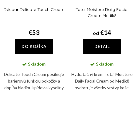
Décaar Delicate Touch Cream
Total Moisture Daily Facial
Cream Medik8
€53
€14
od
DO KOŠÍKA
DETAIL
Skladom
Skladom
Delicate Touch Cream posilňuje
Hydratačný krém Total Moisture
barierovú funkciu pokožky a
Daily Facial Cream od Medik8
dopĺňa hladinu lipidov a kyseliny
hydratuje všetky vrstvy kože,
hyalurónovej v pokožke,
posilňuje fungovanie kožnej
zmierňuje suchosť a zjemňuje
bariéry a podporuje zdravý
výskyt jemných vrások.
mikróbiom pleti. Používajte ho...