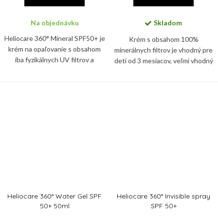
Na objednávku
Skladom
Heliocare 360° Mineral SPF50+ je
Krém s obsahom 100%
krém na opaľovanie s obsahom
minerálnych filtrov je vhodný pre
iba fyzikálnych UV filtrov a
deti od 3 mesiacov, veľmi vhodný
pokročilou fotoimunoprotekciou.
aj pre reaktívnu alebo atopickú
pokožku.
Heliocare 360° Water Gel SPF
Heliocare 360° Invisible spray
50+ 50ml
SPF 50+