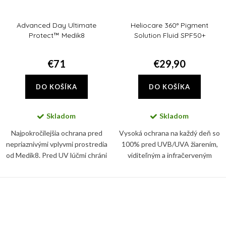
Advanced Day Ultimate
Heliocare 360° Pigment
Protect™ Medik8
Solution Fluid SPF50+
€71
€29,90
DO KOŠÍKA
DO KOŠÍKA
Skladom
Skladom
Najpokročilejšia ochrana pred
Vysoká ochrana na každý deň so
nepriaznivými vplyvmi prostredia
100% pred UVB/UVA žiarením,
od Medik8. Pred UV lúčmi chráni
viditeľným a infračerveným
tento denný krém vďaka SPF 50+
svetlom. Pokožku chráni
a PA ++++.
BioShield systém s minerálnymi
filtrami s jedinečnou fluidnou a...