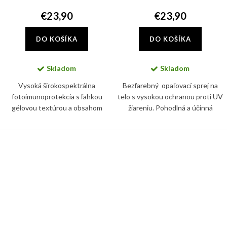
€23,90
€23,90
DO KOŠÍKA
DO KOŠÍKA
Skladom
Skladom
Vysoká širokospektrálna
Bezfarebný opaľovací sprej na
fotoimunoprotekcia s ľahkou
telo s vysokou ochranou proti UV
gélovou textúrou a obsahom
žiareniu. Pohodlná a účinná
hyaluronátu sodného.
aplikácia na mokrú pokožku vďaka
zloženiu Wet Skin.