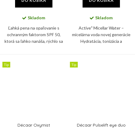
DO KOŠÍKA
DO KOŠÍKA
Skladom
Skladom
Ľahká pena na opaľovanie s
Active³ Micellar Water –
ochranným faktorom SPF 50,
micelárna voda novej generácie
ktorá sa ľahko nanáša, rýchlo sa
Hydratácia, tonizácia a
vstrebáva a nikdy nie je lepkavá
upokojenie v jednom kroku
ani mastná.
Predstavujeme vám Active³
Micellar Water – inovatívnu...
Tip
Tip
Décaar Oxymist
Décaar Pulselift eye duo