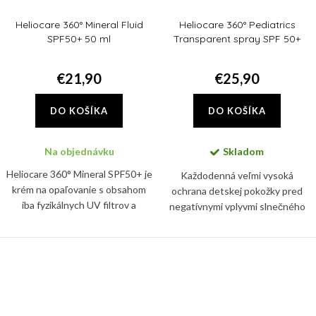
Heliocare 360° Mineral Fluid
Heliocare 360° Pediatrics
SPF50+ 50 ml
Transparent spray SPF 50+
200ml
€21,90
€25,90
DO KOŠÍKA
DO KOŠÍKA
Na objednávku
Skladom
Heliocare 360° Mineral SPF50+ je
Každodenná veľmi vysoká
krém na opaľovanie s obsahom
ochrana detskej pokožky pred
iba fyzikálnych UV filtrov a
negatívnymi vplyvmi slnečného
pokročilou fotoimunoprotekciou.
žiarenia, pred vznikom slnečných
alergii a hyperpigmentácii.