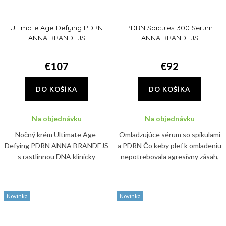
Ultimate Age-Defying PDRN
PDRN Spicules 300 Serum
ANNA BRANDEJS
ANNA BRANDEJS
€107
€92
DO KOŠÍKA
DO KOŠÍKA
Na objednávku
Na objednávku
Nočný krém Ultimate Age-
Omladzujúce sérum so spikulami
Defying PDRN ANNA BRANDEJS
a PDRN Čo keby pleť k omladeniu
s rastlinnou DNA klinicky
nepotrebovala agresívny zásah,
redukuje vrásky o 24,5 %.
ale len správny signál? Sérum
Spevňuje, hydratuje a posilňuje
PDRN Spicules 300 Serum ANNA
kožnú bariéru už počas spánku.
BRANDEJS pracuje s...
Novinka
Novinka