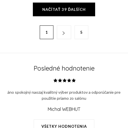
O
NAČÍTAŤ 39 ĎALŠÍCH
v
l
á
S
1
5
d
t
a
r
c
á
i
n
e
k
Posledné hodnotenie
p
o
r
v
v
a
áno spokojný naozaj kvalitný výber produktov a odporúčanie pre
k
n
použitie priamo zo salónu
y
i
v
Michal WEBHUT
e
ý
p
VŠETKY HODNOTENIA