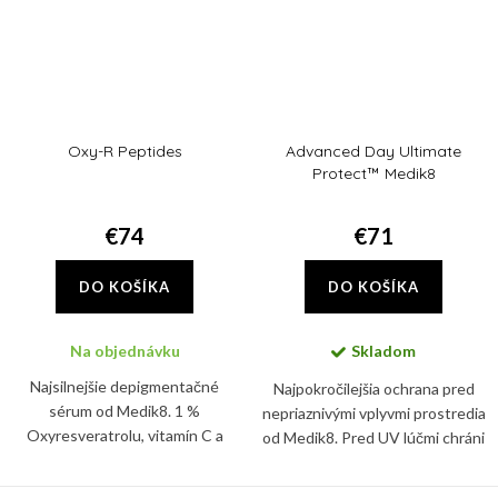
Oxy-R Peptides
Advanced Day Ultimate
Protect™ Medik8
€74
€71
DO KOŠÍKA
DO KOŠÍKA
Na objednávku
Skladom
Najsilnejšie depigmentačné
Najpokročilejšia ochrana pred
sérum od Medik8. 1 %
nepriaznivými vplyvmi prostredia
Oxyresveratrolu, vitamín C a
od Medik8. Pred UV lúčmi chráni
dvojica rozjasňujúcich peptidov
tento denný krém vďaka SPF 50+
vás zbaví nadmernej pigmentácie,
a PA ++++.