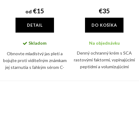
€15
€35
od
DETAIL
DO KOŠÍKA
Skladom
Na objednávku
Denný ochranný krém s SCA
Obnovte mladistvý jas pleti a
rastovými faktormi, vypínajúcimi
bojujte proti viditeľným známkam
peptidmi a volumizujúcimi
jej starnutia s ľahkým sérom C-
aktívnymi látkami, ktoré
Tetra, ktoré obsahuje sieť
podporujú tvorbu kolagénu a
antioxidantov vo forme vitamínu
zvyšujú dermálnu hustotu
C a vitamínu E. Tie...