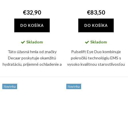
€32,90
€83,50
DO KOŠÍKA
DO KOŠÍKA
Skladom
Skladom
Táto úžasná hmla od značky
Pulselift Eye Duo kombinuje
Decaar poskytuje okamžitú
pokročilú technológiu EMS s
hydratáciu, príjemné ochladenie a
vysoko kvalitnou starostlivosťou
pocit komfortu počas celého dňa.
o oči v jednom inovatívnom
Podporuje kožnú bariéru a
systéme. Kombinácia zariadenia
pomáha udržiavať pleť jemnú,...
Pulselift EMS a náplne...
Novinka
Novinka