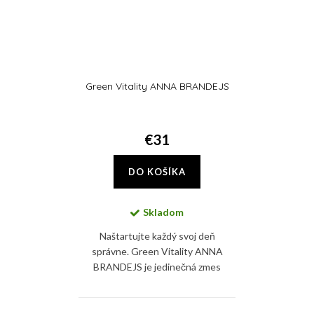
Green Vitality ANNA BRANDEJS
€31
DO KOŠÍKA
Skladom
Naštartujte každý svoj deň
správne. Green Vitality ANNA
BRANDEJS je jedinečná zmes
superpotravín ako chlorella,
spirulina, zelený jačmeň a jablčná
vláknina, ktoré spoločne...