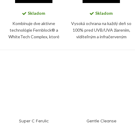
Skladom
Skladom
Kombinuje dve aktívne
Vysoká ochrana na každý deň so
technológie Fernblock® a
100% pred UVB/UVA žiarením,
WhiteTech Complex, ktoré
viditeľným a infračerveným
chránia kožu pred UV žiarením a
svetlom. Pokožku chráni
voľnými radikálmi, zvyšujú
BioShield systém s minerálnymi
pevnosť a elasticitu kože, a
filtrami s jedinečnou fluidnou a...
kontrolujú...
Super C Ferulic
Gentle Cleanse