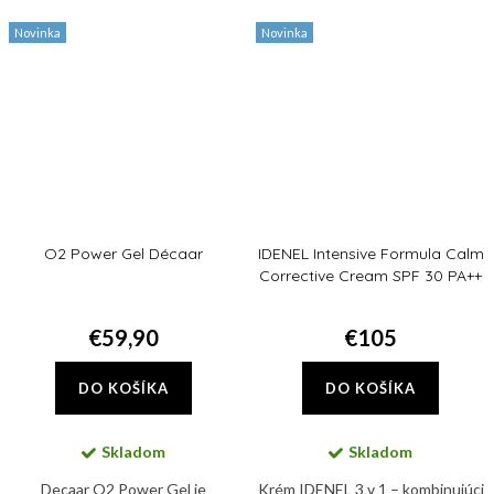
hydratujú a regenerujú.
Novinka
Novinka
O2 Power Gel Décaar
IDENEL Intensive Formula Calm
Corrective Cream SPF 30 PA++
€59,90
€105
DO KOŠÍKA
DO KOŠÍKA
Skladom
Skladom
Decaar O2 Power Gel je
Krém IDENEL 3 v 1 – kombinujúci