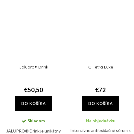
melazmy a tmavých fliačikov na
pleti.
Jalupro® Drink
C-Tetra Luxe
€50,50
€72
DO KOŠÍKA
DO KOŠÍKA
Skladom
Na objednávku
Intenzívne antioxidačné sérum s
JALUPRO® Drink je unikátny