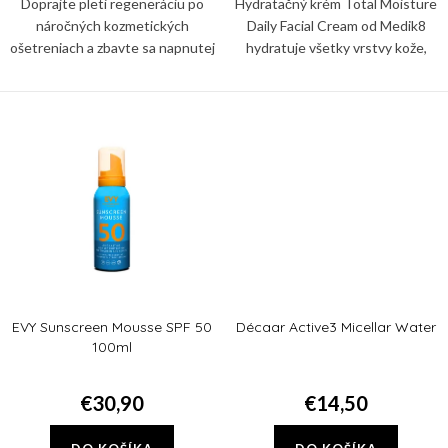
v
Doprajte pleti regeneráciu po
Hydratačný krém Total Moisture
náročných kozmetických
Daily Facial Cream od Medik8
ošetreniach a zbavte sa napnutej
hydratuje všetky vrstvy kože,
či nadmerne suchej pleti so
posilňuje fungovanie kožnej
šupinkami vďaka pleťovej maske
bariéry a podporuje zdravý
mikróbiom pleti. Používajte ho...
EVY Sunscreen Mousse SPF 50
Décaar Active3 Micellar Water
100ml
€30,90
€14,50