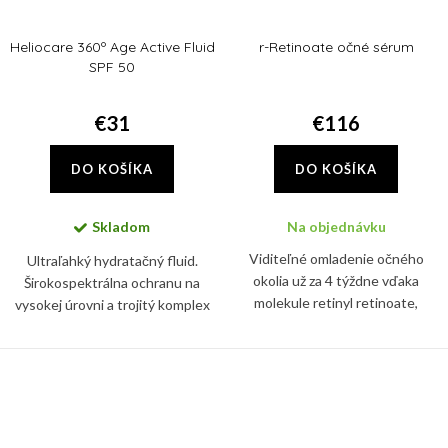
Heliocare 360º Age Active Fluid
r-Retinoate očné sérum
SPF 50
€31
€116
DO KOŠÍKA
DO KOŠÍKA
Skladom
Na objednávku
Viditeľné omladenie očného
Ultraľahký hydratačný fluid.
okolia už za 4 týždne vďaka
Širokospektrálna ochranu na
molekule retinyl retinoate,
vysokej úrovni a trojitý komplex
najúčinnejšej forme vitamínu A.
proti starnutiu. Pomáha
Sérum spevní pleť a vypne vrásky
predchádzať viditeľným známkam
okolo očí, zredukuje tiež...
starnutia.