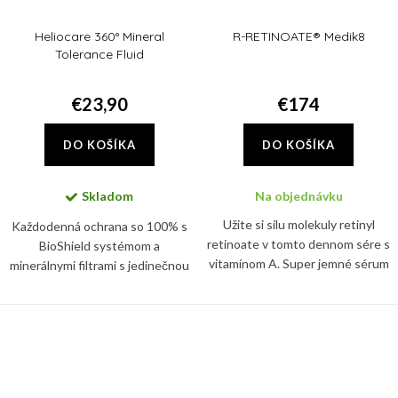
Heliocare 360° Mineral
R-RETINOATE® Medik8
Tolerance Fluid
€23,90
€174
DO KOŠÍKA
DO KOŠÍKA
Skladom
Na objednávku
Užite si silu molekuly retinyl
Každodenná ochrana so 100% s
retinoate v tomto dennom sére s
BioShield systémom a
vitamínom A. Super jemné sérum
minerálnymi filtrami s jedinečnou
predstavuje prelom v anti-ageing
fluidnou a transparentnou
starostlivosti
textúrou. Chránia pred UVB/UVA
žiarením, viditeľným a
infračerveným...