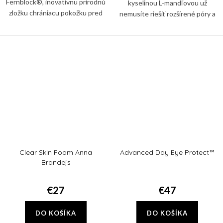
Fernblock®, inovatívnu prírodnú
kyselinou L-mandľovou už
zložku chrániacu pokožku pred
nemusíte riešiť rozšírené póry a
poškodením spôsobeným
čierne bodky na nose a po celej
UVB/UVA žiarením.
tvári. Trojitá sila exfoliácia vás ich
zbaví!
Clear Skin Foam Anna
Advanced Day Eye Protect™
Brandejs
€27
€47
DO KOŠÍKA
DO KOŠÍKA