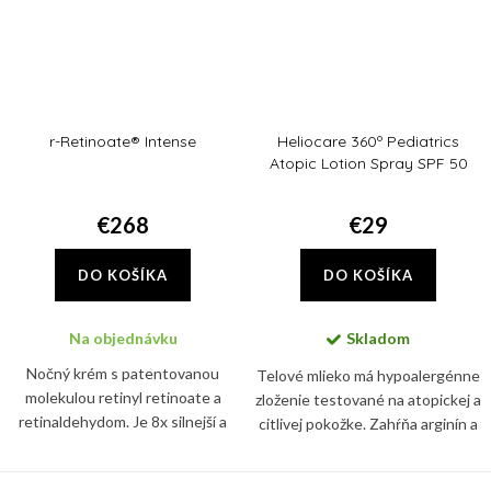
r-Retinoate® Intense
Heliocare 360º Pediatrics
Atopic Lotion Spray SPF 50
€268
€29
DO KOŠÍKA
DO KOŠÍKA
Na objednávku
Skladom
Nočný krém s patentovanou
Telové mlieko má hypoalergénne
molekulou retinyl retinoate a
zloženie testované na atopickej a
retinaldehydom. Je 8x silnejší a
citlivej pokožke. Zahŕňa arginín a
11x rýchlejší ako klasický retinol a
glycerín, ktoré pomáhajú
pleť navyše hĺbkovo hydratuje.
hydratovať a udržiavať zdravú