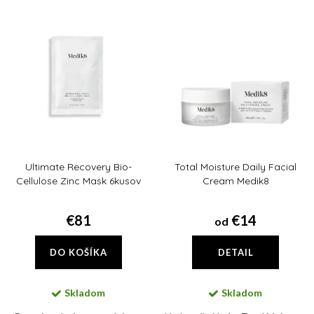
e
Najdrahšie
V
n
ý
Abecedne
i
p
e
i
p
s
r
p
o
r
d
Ultimate Recovery Bio-
Total Moisture Daily Facial
o
u
Cellulose Zinc Mask 6kusov
Cream Medik8
d
k
u
€81
€14
od
t
k
o
DO KOŠÍKA
DETAIL
t
v
o
Skladom
Skladom