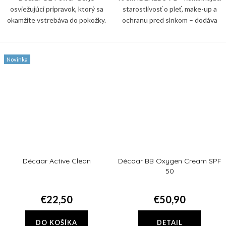
osviežujúci prípravok, ktorý sa
starostlivosť o pleť, make-up a
okamžite vstrebáva do pokožky.
ochranu pred slnkom – dodáva
Poskytuje okamžitú hydratáciu,
pleti svieži, zjednotený a
osviežuje pleť, rýchlo sa
prirodzene žiarivý vzhľad a
vstrebáva a ihneď pomáha
zároveň ju chráni pred UV...
Novinka
zmierniť...
Décaar Active Clean
Décaar BB Oxygen Cream SPF
50
€22,50
€50,90
DO KOŠÍKA
DETAIL