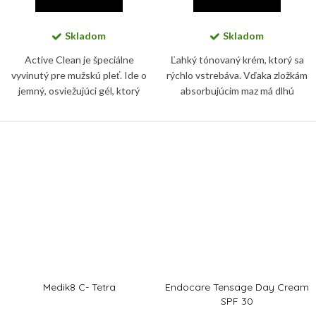
Skladom
Skladom
Active Clean je špeciálne
Ľahký tónovaný krém, ktorý sa
vyvinutý pre mužskú pleť. Ide o
rýchlo vstrebáva. Vďaka zložkám
jemný, osviežujúci gél, ktorý
absorbujúcim maz má dlhú
nevysušuje pleť, obnovuje jej
trvácnosť, a je vhodný pre všetky
rovnováhu a zmierňuje
typy pokožky. Okrem farebného
začervenanie i prejavy únavy.
zjednotenia dodá pokožke...
Medik8 C- Tetra
Endocare Tensage Day Cream
SPF 30