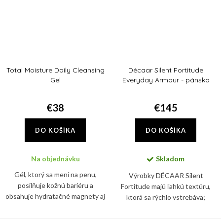
Total Moisture Daily Cleansing
Décaar Silent Fortitude
Gel
Everyday Armour - pánska
sada
€38
€145
DO KOŠÍKA
DO KOŠÍKA
Na objednávku
Skladom
Gél, ktorý sa mení na penu,
Výrobky DÉCAAR Silent
posilňuje kožnú bariéru a
Fortitude majú ľahkú textúru,
obsahuje hydratačné magnety aj
ktorá sa rýchlo vstrebáva;
prebiotiká.
pomáhajú zmierňovať prejavy
únavy pleti a zároveň ju chránia,