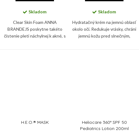
Skladom
Skladom
Clear Skin Foam ANNA
Hydratačný krém na jemnú oblasť
BRANDEJS poskytne takéto
okolo očí. Redukuje vrásky, chráni
čistenie pleti náchylnej k akné, s
jemnú kožu pred slnečným,
nadmernou produkciou kožného
infračerveným a modrým
mazu a či pleti s častým vznikom
žiarením, aj pred znečistením a
zápalových ložísk a dodá jej...
glykáciou. Zbaví vás tiež...
H.E.O.® MASK
Heliocare 360° SPF 50
Pediatrics Lotion 200ml