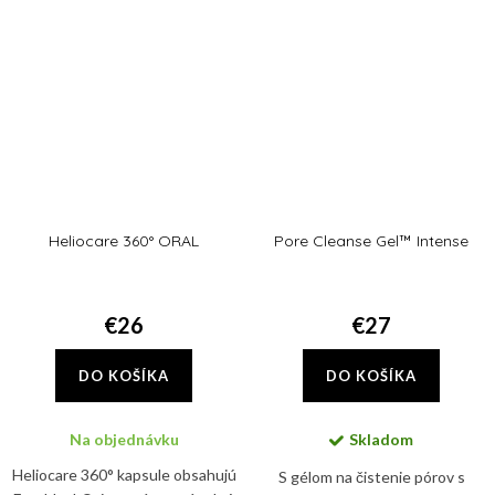
bariérovú funkciu...
Heliocare 360° ORAL
Pore Cleanse Gel™ Intense
€26
€27
DO KOŠÍKA
DO KOŠÍKA
Na objednávku
Skladom
Heliocare 360° kapsule obsahujú
S gélom na čistenie pórov s