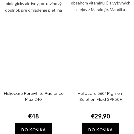
obsahom vitamínu C a výživných
biologicky aktívny potravinový
olejov z Marakuje, Mandlí a
doplnok pre omladenie pleti na
Marhuľe. Rýchlo sa vstrebáva a
základe aminokyselín. Obsahuje
pokožku nezanecháva mastnú.
patentovaný švajčiarsky komplex,
vyváženú zmes...
Heliocare Purewhite Radiance
Heliocare 360° Pigment
Max 240
Solution Fluid SPF50+
€48
€29,90
DO KOŠÍKA
DO KOŠÍKA