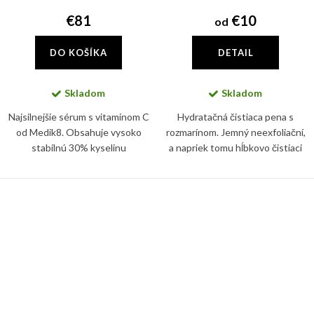
€81
€10
od
DO KOŠÍKA
DETAIL
Skladom
Skladom
Najsilnejšie sérum s vitamínom C
Hydratačná čistiaca pena s
od Medik8. Obsahuje vysoko
rozmarínom. Jemný neexfoliační,
stabilnú 30% kyselinu
a napriek tomu hĺbkovo čistiaci
ethylaskorbovú (vitamín C),
penový prípravok na každodenné
ktorej účinok ešte zosilňuje
čistenie pleti.
kyselina ferulová.