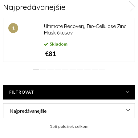
Najpredávanejšie
Peelingy a masky
Kozmetické pomôcky
Výživové doplnky pre
Kozmetická sada
Ultimate Recovery Bio-Cellulose Zinc
pokožku, pleť aj vlasy
Mask 6kusov
Skladom
€81
FILTROVAŤ
R
Najpredávanejšie
a
Najlacnejšie
d
158
položiek celkom