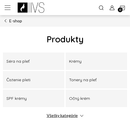
Prejsť
N
na
obsah
E-shop
K
Produkty
Séra na pleť
Krémy
Čistenie pleti
Tonery na pleť
SPF krémy
Očný krém
Všetky kategórie
Denný krém
Nočný krém