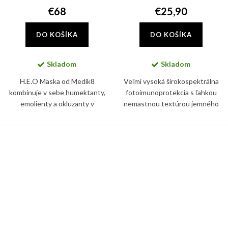
€68
€25,90
DO KOŠÍKA
DO KOŠÍKA
Skladom
Skladom
H.E.O Maska od Medik8
Veľmi vysoká širokospektrálna
kombinuje v sebe humektanty,
fotoimunoprotekcia s ľahkou
emolienty a okluzanty v
nemastnou textúrou jemného
optimalizovanom pomere pre
mlieka na telo pre citlivú detskú
synergickú hydratačnú silu.
pokožku.