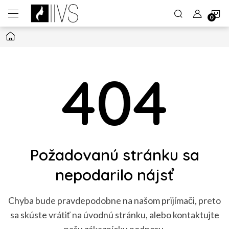
Prejsť
N
na
obsah
Domov
K
Požadovanú stránku sa
nepodarilo nájsť
Chyba bude pravdepodobne na našom prijímači, preto
sa skúste vrátiť na úvodnú stránku, alebo kontaktujte