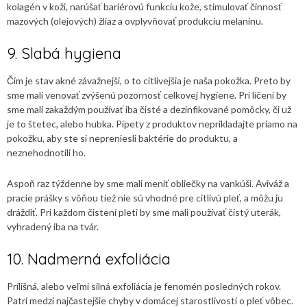
kolagén v koži, narúšať bariérovú funkciu kože, stimulovať činnosť
mazových (olejových) žliaz a ovplyvňovať produkciu melanínu.
9. Slabá hygiena
Čím je stav akné závažnejší, o to citlivejšia je naša pokožka. Preto by
sme mali venovať zvýšenú pozornosť celkovej hygiene. Pri líčení by
sme mali zakaždým používať iba čisté a dezinfikované pomôcky, či už
je to štetec, alebo hubka. Pipety z produktov neprikladajte priamo na
pokožku, aby ste si nepreniesli baktérie do produktu, a
neznehodnotili ho.
Aspoň raz týždenne by sme mali meniť obliečky na vankúši. Aviváž a
pracie prášky s vôňou tiež nie sú vhodné pre citlivú pleť, a môžu ju
dráždiť. Pri každom čistení pleti by sme mali používať čistý uterák,
vyhradený iba na tvár.
10. Nadmerná exfoliácia
Prílišná, alebo veľmi silná exfoliácia je fenomén posledných rokov.
Patrí medzi najčastejšie chyby v domácej starostlivosti o pleť vôbec.