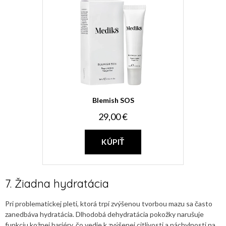
Blemish SOS
29,00 €
KÚPIŤ
7. Žiadna hydratácia
Pri problematickej pleti, ktorá trpí zvýšenou tvorbou mazu sa často
zanedbáva hydratácia. Dlhodobá dehydratácia pokožky narušuje
funkciu kožnej bariéry, čo vedie k zvýšenej citlivosti a náchylnosti na