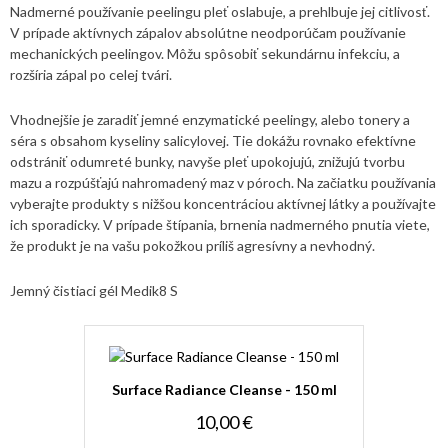
Nadmerné používanie peelingu pleť oslabuje, a prehlbuje jej citlivosť.
V prípade aktívnych zápalov absolútne neodporúčam používanie
mechanických peelingov. Môžu spôsobiť sekundárnu infekciu, a
rozšíria zápal po celej tvári.
Vhodnejšie je zaradiť jemné enzymatické peelingy, alebo tonery a
séra s obsahom kyseliny salicylovej. Tie dokážu rovnako efektívne
odstrániť odumreté bunky, navyše pleť upokojujú, znižujú tvorbu
mazu a rozpúšťajú nahromadený maz v póroch. Na začiatku používania
vyberajte produkty s nižšou koncentráciou aktívnej látky a používajte
ich sporadicky. V prípade štípania, brnenia nadmerného pnutia viete,
že produkt je na vašu pokožkou príliš agresívny a nevhodný.
Jemný čistiaci gél Medik8 S
Surface Radiance Cleanse - 150 ml
10,00 €