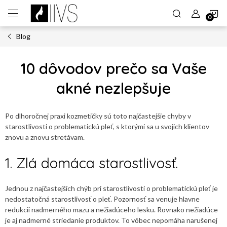
Prejsť
N
na
obsah
Blog
K
10 dôvodov prečo sa Vaše
akné nezlepšuje
Po dlhoročnej praxi kozmetičky sú toto najčastejšie chyby v
starostlivosti o problematickú pleť, s ktorými sa u svojich klientov
znovu a znovu stretávam.
1. Zlá domáca starostlivosť.
Jednou z najčastejších chýb pri starostlivosti o problematickú pleť je
nedostatočná starostlivosť o pleť. Pozornosť sa venuje hlavne
redukcii nadmerného mazu a nežiadúceho lesku. Rovnako nežiadúce
je aj nadmerné striedanie produktov. To vôbec nepomáha narušenej