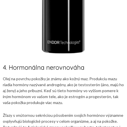
4. Hormonálna nerovnováha
Olej na povrchu pokožky je známy ako kožný maz. Produkciu mazu
riadia hormóny nazývané androgény, ako je testosterón (áno, majú ho
aj ženy) a jeho príbuzní. Keď sú tieto hormóny vo vyššom pomere k
iným hormónom vo vašom tele, ako je estrogén a progesterón, tak
vaša pokožka produkuje viac mazu.
Žľazy s vnútornou sekréciou pôsobením svojich hormónov významne
ovplyvňujú biologické procesy v celom organizme, a aj na pokožke.