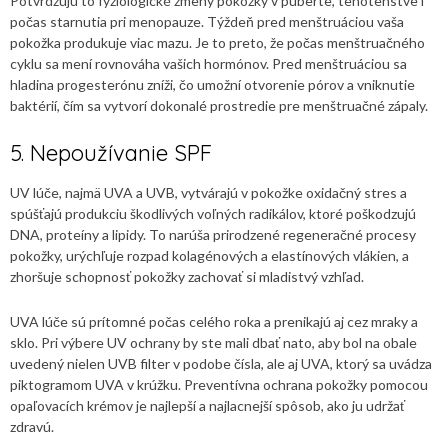
Potvrdzujú to fyziologické zmeny pokožky v puberte, tehotenstve i
počas starnutia pri menopauze. Týždeň pred menštruáciou vaša
pokožka produkuje viac mazu. Je to preto, že počas menštruačného
cyklu sa mení rovnováha vašich hormónov. Pred menštruáciou sa
hladina progesterónu zníži, čo umožní otvorenie pórov a vniknutie
baktérií, čím sa vytvorí dokonalé prostredie pre menštruačné zápaly.
5. Nepoužívanie SPF
UV lúče, najmä UVA a UVB, vytvárajú v pokožke oxidačný stres a
spúšťajú produkciu škodlivých voľných radikálov, ktoré poškodzujú
DNA, proteíny a lipidy. To narúša prirodzené regeneračné procesy
pokožky, urýchľuje rozpad kolagénových a elastínových vlákien, a
zhoršuje schopnosť pokožky zachovať si mladistvý vzhľad.
UVA lúče sú prítomné počas celého roka a prenikajú aj cez mraky a
sklo. Pri výbere UV ochrany by ste mali dbať nato, aby bol na obale
uvedený nielen UVB filter v podobe čísla, ale aj UVA, ktorý sa uvádza
piktogramom UVA v krúžku. Preventívna ochrana pokožky pomocou
opaľovacích krémov je najlepší a najlacnejší spôsob, ako ju udržať
zdravú.