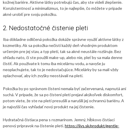
kožnej bariére. Aktívne látky potrebujú čas, aby ste videli zlepšenie.
Konzistentnosť a minimalizmus, to je najlepšie, čo môžete v prípade
akné urobiť pre svoju pokožku.
2. Nedostatočné čistenie pleti
Iba dôkladne odlíčená pokožka dokáže správne využiť aktívne látky z
kozmetiky. Ak sa pokožka nečistí každý deň vhodným produktom
určeným pre jej stav, a typ pleti, tak sa akné neustále rozširuje. Bez
ohľadu nato, či ste použili make-up, alebo nie, pleť by sa mala denne
čistiť. Ak používate k tomu iba micelárnu vodu, a navyše ju
neoplachujete, tak to je nedostačujúce. Micelárky by sa mali vždy
oplachovať, aby ich zvyšky neostávali na pleti.
Pokožka by po správnom čistení nemala byť začervenaná, napnutá ani
suchá. V prípade, že sa po čistení pleti prejaví akýkoľvek diskomfort,
potom viete, že ste na pleti presušili a narušili jej ochrannú bariéru. A
je najvyšší čas vyhľadať nový produkt na jej čistenie.
Hydratačná čistiaca pena s rozmarínom. Jemný, hĺbkovo čistiaci
penový prípravok na čistenie pleti.
https://iivs.sk/produkt/gentle-