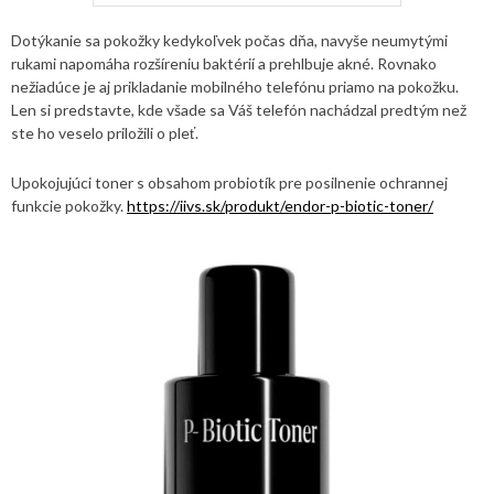
Dotýkanie sa pokožky kedykoľvek počas dňa, navyše neumytými
rukami napomáha rozšíreniu baktérií a prehlbuje akné. Rovnako
nežiadúce je aj prikladanie mobilného telefónu priamo na pokožku.
Len si predstavte, kde všade sa Váš telefón nachádzal predtým než
ste ho veselo priložili o pleť.
Upokojujúci toner s obsahom probiotík pre posilnenie ochrannej
funkcie pokožky.
https://iivs.sk/produkt/endor-p-biotic-toner/