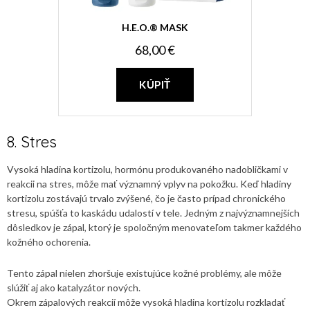
H.E.O.® MASK
68,00 €
KÚPIŤ
8. Stres
Vysoká hladina kortizolu, hormónu produkovaného nadobličkami v
reakcii na stres, môže mať významný vplyv na pokožku. Keď hladiny
kortizolu zostávajú trvalo zvýšené, čo je často prípad chronického
stresu, spúšťa to kaskádu udalostí v tele. Jedným z najvýznamnejších
dôsledkov je zápal, ktorý je spoločným menovateľom takmer každého
kožného ochorenia.
Tento zápal nielen zhoršuje existujúce kožné problémy, ale môže
slúžiť aj ako katalyzátor nových.
Okrem zápalových reakcií môže vysoká hladina kortizolu rozkladať