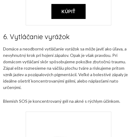
KÚPIŤ
6. Vytláčanie vyrážok
Domáce a neodborné vytláčanie vyrážok sa môže javiť ako úľava, a
nevyhnutný krok pri hojení zápalov. Opak je však pravdou. Pri
domácom vytláčaní skôr spôsobujeme pokožke zbytočnú traumu.
Zápal ešte roznesieme na väčšiu plochu tváre a riskujeme pritom
vznik jaziev a pozápalových pigmentácií. Veľké a bolestivé zápaly je
ideálne ošetriť koncentrovanými gélmi, alebo náplasťami nato
určenými.
Blemish SOS je koncentrovaný gél na akné s rýchlym účinkom.