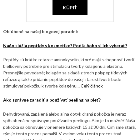
KÚPIŤ
Obľúbené na našej blogovej poradni:
Načo slúžia peptidy v kozmetike? Podľa čoho si ich vyberať?
Peptidy sú krátke reťazce aminokyselín, ktoré majú schopnosť tvoriť
bielkoviny potrebné pre stimuláciu tvorby kolagénu a elastínu.
Presnejšie povedané; kolagén sa skladá z troch polypeptidových
reťazcov, takže pridanie peptidov do vašej starostlivosti bude
stimulovať pokožku k tvorbe kolagénu…
Celý článok
Ako správne zaradiť a používať peeling na pleť?
Dehydrovaná, zapálená alebo aj na dotyk drsná pokožka je neraz
spôsobená nesprávnym používaním peelingu. Ako je to možné? Naša
pokožka sa obnovuje v priemere každých 15 až 30 dní. Čím sme starší,
tým je tento proces pomalší. V zrelom veku tento proces trvá