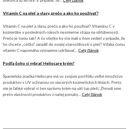
dokonca až 60 dní. V prípade, že…
Celý článok
Vitamín C na pleť a vlasy, prečo a ako ho používať?
Vitamín C na pleť a vlasy, prečo a ako ho používať? Vitamínu C v
kozmetike v posledných rokoch nesmierne stúpa na obľúbenosti.
Prečo je tomu tak? A čo všetko by ste mali o ňom vedieť v prípade, že
ho chcete „céčko" zaradiť do svojej starostlivosti o pleť? Vďaka čomu
vitamín C napomáha významne udržiavať…
Celý článok
Podľa čoho si vybrať Heliocare krém?
Španielska značka Heliocare má vo svojom portfóliu veľké množstvo
produktov s UV ochranou vo viacerých kozmetických líniach. Preto
nie je ľahké vybrať si ten správny krém na váš typ pleti. Zhrnuli sme
preto vlastnosti produktov z našej ponuky…
Celý článok