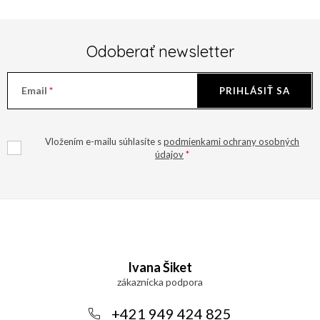
Odoberať newsletter
Email
PRIHLÁSIŤ SA
Vložením e-mailu súhlasíte s
podmienkami ochrany osobných
údajov
Z
á
Ivana Šiket
p
ä
+421 949 424 825