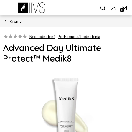
Prejsť
N
na
obsah
Krémy
K
Neohodnotené
Podrobnosti hodnotenia
Advanced Day Ultimate
Protect™ Medik8