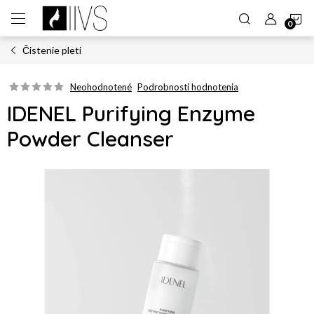
Prejsť
N
na
obsah
Čistenie pleti
K
Neohodnotené
Podrobnosti hodnotenia
IDENEL Purifying Enzyme
Powder Cleanser