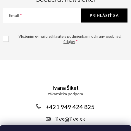
Email
PRIHLÁSIŤ SA
Vložením e-mailu súhlasíte s
podmienkami ochrany osobných
údajov
Z
á
Ivana Šiket
p
ä
+421 949 424 825
t
iivs
@
iivs.sk
i